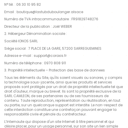
N° tél. : 06 30 10 95 82
Email : boutique@lastubduboulanger.alsace
Numéro de TVA intracommunautaire : FR91829748276
Directeur de la publication : Joël WEBER
2. Hébergeur Dénomination sociale :
Société IONOS SARL
Siège social : 7 PLACE DE LA GARE, 57200 SARREGUEMINES
Adresse e-mail : support@coraxis.fr
Numéro de téléphone : 0970 808 911
3. Propriété intellectuelle – Protection des base de donnees
Tous les éléments du Site, qu'ils soient visuels ou sonores, y compris
la technologie sous-jacente, ainsi que les produits et services
proposés sont protégés par un droit de propriété intellectuelle tel que
droit d'auteur, marque ou brevet. Ils sont la propriété exclusive de la
SARL CAMLEON, de ses partenaires ou de ses fournisseurs de
contenu. Toute reproduction, représentation ou réutilisation, en tout
ou partie, sur un quelconque support est interdite. Le non-respect de
cette interdiction constitue une contrefaçon pouvant engager la
responsabilité civile et pénale du contrefacteur.
L’Internaute qui dispose d'un site Internet à titre personnel et qui
désire placer, pour un usage personnel, sur son site un lien simple