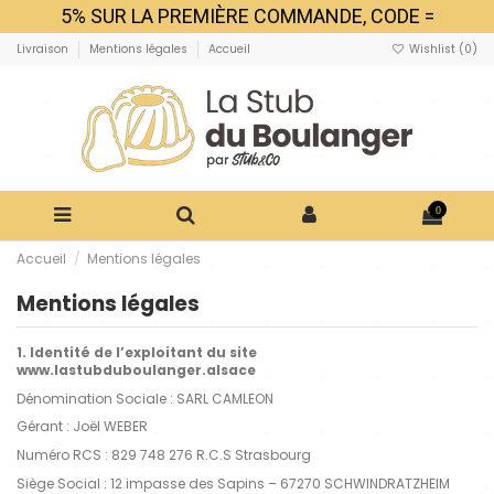
5% SUR LA PREMIÈRE COMMANDE, CODE =
MERCIVIELMOLS
Livraison
Mentions légales
Accueil
Wishlist (
0
)
0
Accueil
Mentions légales
Mentions légales
1. Identité de l’exploitant du site
www.lastubduboulanger.alsace
Dénomination Sociale : SARL CAMLEON
Gérant : Joël WEBER
Numéro RCS : 829 748 276 R.C.S Strasbourg
Siège Social : 12 impasse des Sapins – 67270 SCHWINDRATZHEIM