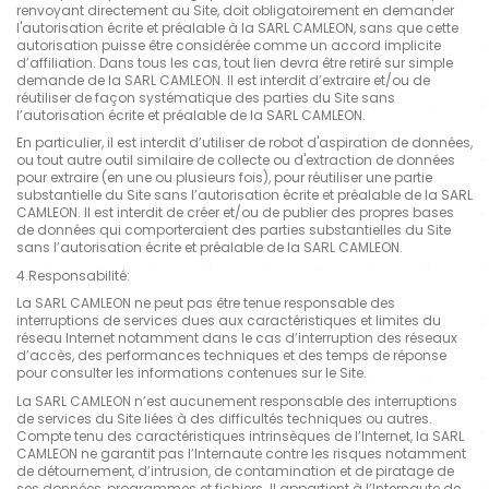
renvoyant directement au Site, doit obligatoirement en demander
l'autorisation écrite et préalable à la SARL CAMLEON, sans que cette
autorisation puisse être considérée comme un accord implicite
d’affiliation. Dans tous les cas, tout lien devra être retiré sur simple
demande de la SARL CAMLEON. Il est interdit d’extraire et/ou de
réutiliser de façon systématique des parties du Site sans
l’autorisation écrite et préalable de la SARL CAMLEON.
En particulier, il est interdit d’utiliser de robot d'aspiration de données,
ou tout autre outil similaire de collecte ou d'extraction de données
pour extraire (en une ou plusieurs fois), pour réutiliser une partie
substantielle du Site sans l’autorisation écrite et préalable de la SARL
CAMLEON. Il est interdit de créer et/ou de publier des propres bases
de données qui comporteraient des parties substantielles du Site
sans l’autorisation écrite et préalable de la SARL CAMLEON.
4.Responsabilité:
La SARL CAMLEON ne peut pas être tenue responsable des
interruptions de services dues aux caractéristiques et limites du
réseau Internet notamment dans le cas d’interruption des réseaux
d’accès, des performances techniques et des temps de réponse
pour consulter les informations contenues sur le Site.
La SARL CAMLEON n’est aucunement responsable des interruptions
de services du Site liées à des difficultés techniques ou autres.
Compte tenu des caractéristiques intrinsèques de l’Internet, la SARL
CAMLEON ne garantit pas l’Internaute contre les risques notamment
de détournement, d’intrusion, de contamination et de piratage de
ses données, programmes et fichiers. Il appartient à l’Internaute de